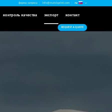
форма запроса
info@matsisprint.com
ru
контроль качества
экспорт
контакт
REQUEST A QUOTE