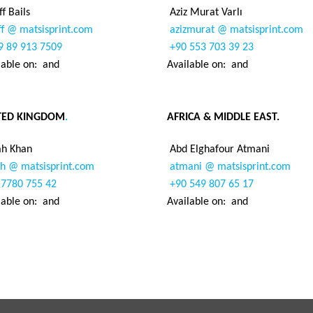
f Bails
Aziz Murat Varlı
f @ matsisprint.com
azizmurat @ matsisprint.com
 89 913 7509
+90 553 703 39 23
lable on:
and
Available on:
and
TED KINGDOM
.
AFRICA & MIDDLE EAST.
h Khan
Abd Elghafour Atmani
h @ matsisprint.com
atmani @ matsisprint.com
7780 755 42
+90 549 807 65 17
lable on:
and
Available on:
and