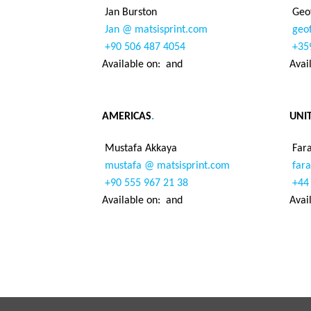
Jan Burston
Geof
Jan @ matsisprint.com
geof
+90 506 487 4054
+359
Available on:
and
Avai
AMERICAS
.
UNI
Mustafa Akkaya
Fara
mustafa @ matsisprint.com
fara
+90 555 967 21 38
+44 
Available on:
and
Avai