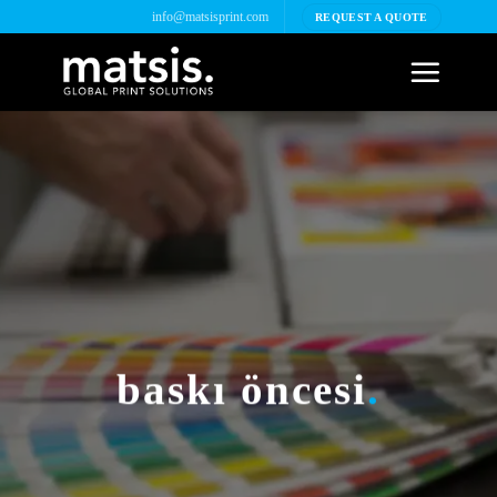
İçeriğe
info@matsisprint.com
REQUEST A QUOTE
atla
baskı öncesi
.